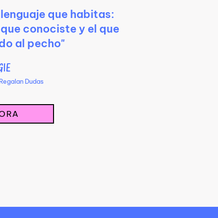
l lenguaje que habitas:
o que conociste
y el que
do al pecho"
GIE
 Regalan Dudas
ORA