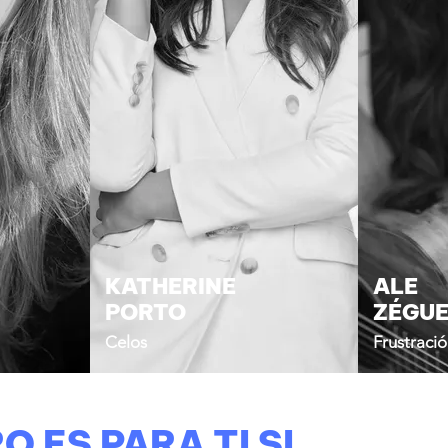
KATHERINE
ALE
PORTO
​ZÉGU
Celos
Frustraci
O ES PARA TI SI...