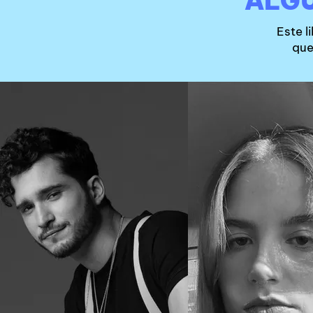
ALGU
Este l
que