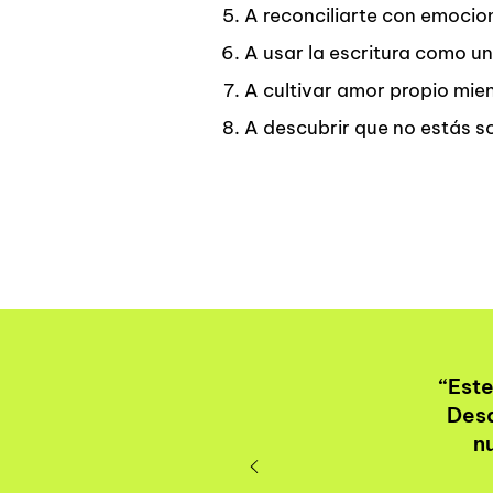
A reconciliarte con emocion
A usar la escritura como 
A cultivar amor propio mien
A descubrir que no estás s
“Este
Desd
n