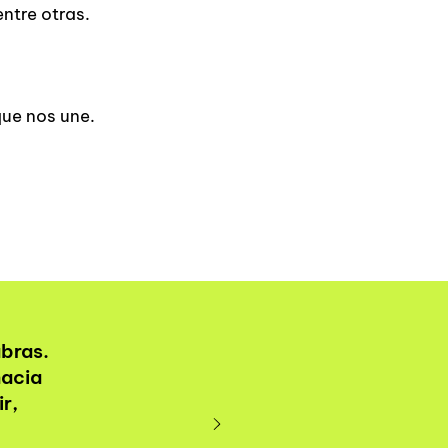
ntre otras.
que nos une.
abras.
hacia
r,