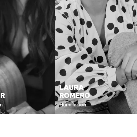
LAURA
ER
ROMERO
ón
Humillación