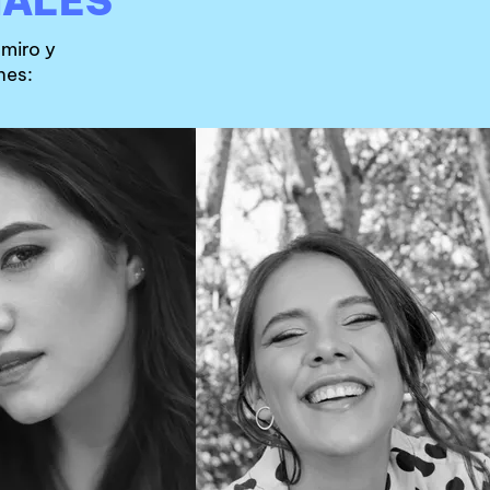
IALES
dmiro y
nes: