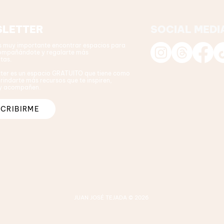
LETTER
SOCIAL MEDI
s muy importante encontrar espacios para
ompañándote y regalarte más
tas.
tter es un espacio GRATUITO que tiene como
rindarte más recursos que te inspiren,
 y acompañen.
CRIBIRME
JUAN JOSÉ TEJADA © 2026