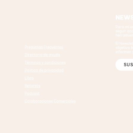
NEWS
Para mí e
seguir ac
herramien
El Newsle
Preguntas Frecuentes
objetivo b
informen
Directorio de ayuda
Términos y condiciones
SUS
Política de privacidad
Libro
Recursos
Podcast
Colaboraciones Comerciales