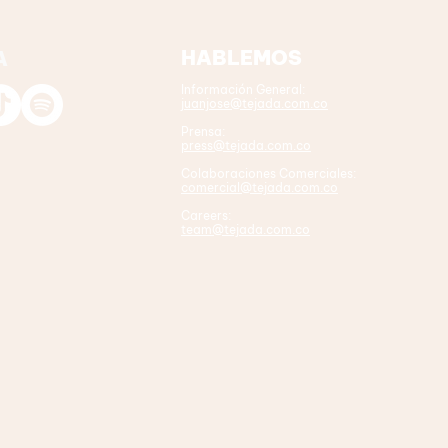
HABLEMOS
A
Información General:
juanjose@tejada.com.co
Prensa:
press@tejada.com.co
Colaboraciones Comerciales:
comercial@tejada.com.co
Careers:
team@tejada.com.co