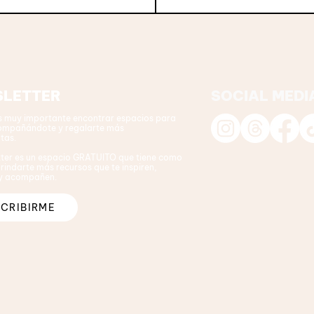
LETTER
SOCIAL MEDI
s muy importante encontrar espacios para
ompañándote y regalarte más
tas.
tter es un espacio GRATUITO que tiene como
rindarte más recursos que te inspiren,
 y acompañen.
CRIBIRME