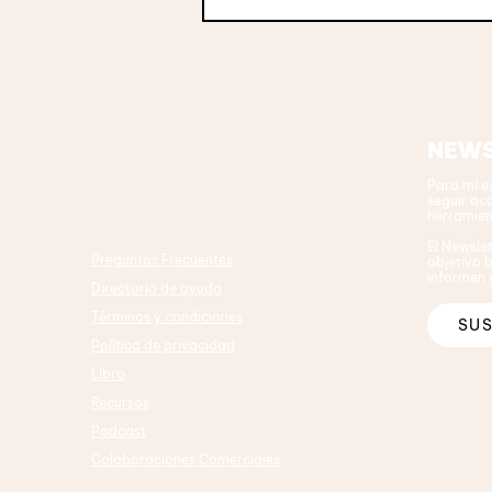
NEWS
Para mí e
seguir ac
herramien
El Newsle
Preguntas Frecuentes
objetivo b
informen
Directorio de ayuda
Términos y condiciones
SUS
Política de privacidad
Libro
Recursos
Podcast
Colaboraciones Comerciales