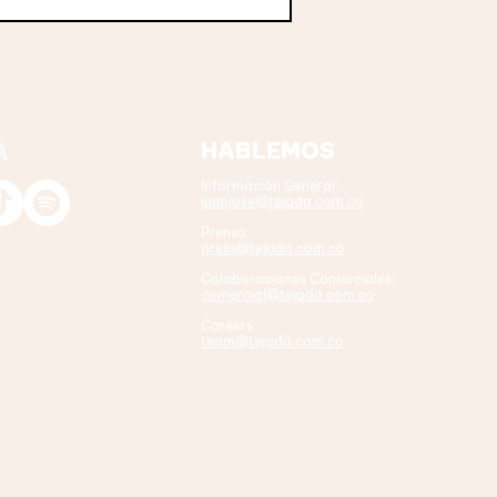
HABLEMOS
A
Información General:
juanjose@tejada.com.co
Prensa:
press@tejada.com.co
Colaboraciones Comerciales:
comercial@tejada.com.co
Careers:
team@tejada.com.co